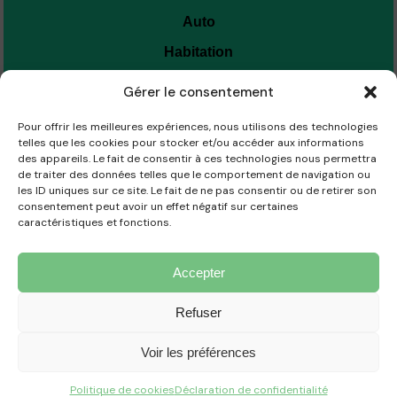
Auto
Habitation
Personne
Gérer le consentement
Entreprise
Pour offrir les meilleures expériences, nous utilisons des technologies
telles que les cookies pour stocker et/ou accéder aux informations
SOUMISSIONS
des appareils. Le fait de consentir à ces technologies nous permettra
de traiter des données telles que le comportement de navigation ou
les ID uniques sur ce site. Le fait de ne pas consentir ou de retirer son
INFO@SOUMISSIONASSURANCE.COM
consentement peut avoir un effet négatif sur certaines
caractéristiques et fonctions.
Pour toute question ou assistance, contactez-nous au
418-265-2410
.
Accepter
Refuser
© 2026 Soumission Assurance Inc. Tous droits réservés.
Conditions d'utilisation
Politique de cookies
Déclaration de confidentialité
Voir les préférences
Politique de cookies
Déclaration de confidentialité