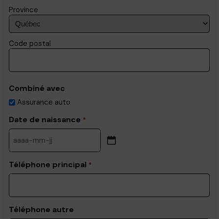
Province
Code postal
Combiné avec
Assurance auto
Date de naissance
*
YYYY
dash
MM
Téléphone principal
*
dash
DD
Téléphone autre