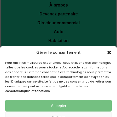
À propos
Devenez partenaire
Directeur commercial
Auto
Habitation
Personne
Gérer le consentement
Entreprise
Pour offrir les meilleures expériences, nous utilisons des technologies
telles que les cookies pour stocker et/ou accéder aux informations
SOUMISSIONS
des appareils. Le fait de consentir à ces technologies nous permettra
de traiter des données telles que le comportement de navigation ou
les ID uniques sur ce site. Le fait de ne pas consentir ou de retirer son
INFO@SOUMISSIONASSURANCE.COM
consentement peut avoir un effet négatif sur certaines
caractéristiques et fonctions.
Pour toute question ou assistance, contactez-nous au
418-265-2410
.
Accepter