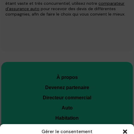
étant vaste et très concurrentiel, utilisez notre
comparateur
d’assurance auto
pour recevoir des devis de différentes
compagnies, afin de faire le choix qui vous convient le mieux.
À propos
Devenez partenaire
Directeur commercial
Auto
Habitation
Personne
Gérer le consentement